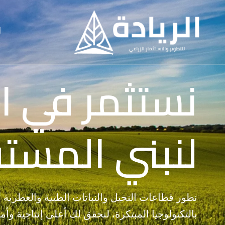
Ski
t
ا
conten
نستثمر في ا
لنبني المست
نطور قطاعات النخيل والنباتات الطبية والعطرية م
بالتكنولوجيا المبتكرة، لنحقق لك أعلى إنتاجية و