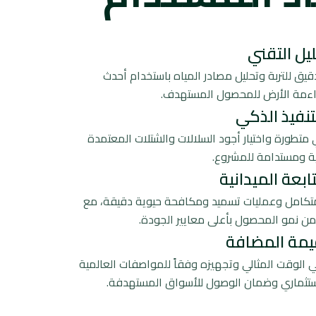
يل التقني
يق للتربة وتحليل مصادر المياه باستخدام أحدث
واءمة الأرض للمحصول المستهدف.
تنفيذ الذكي
تطورة واختيار أجود السلالات والشتلات المعتمدة
ة ومستدامة للمشروع.
تابعة الميدانية
كامل وعمليات تسميد ومكافحة حيوية دقيقة، مع
من نمو المحصول بأعلى معايير الجودة.
يمة المضافة
الوقت المثالي وتجهيزه وفقاً للمواصفات العالمية
لاستثماري وضمان الوصول للأسواق المستهدفة.