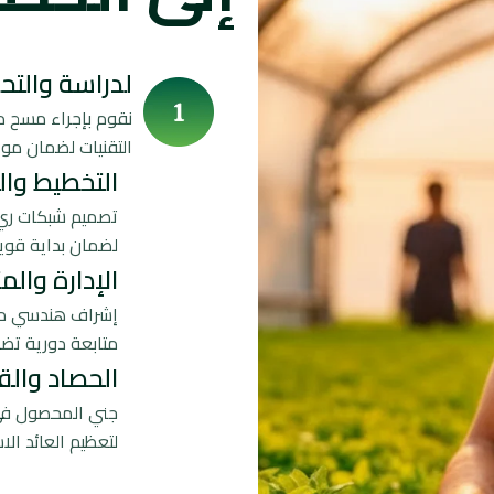
لدراسة والتحل
نقوم بإجراء مسح دق
التقنيات لضمان م
التخطيط وال
تصميم شبكات ري م
لضمان بداية قوي
الإدارة والم
إشراف هندسي مت
متابعة دورية تض
الحصاد والق
جني المحصول في 
لتعظيم العائد ا