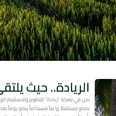
الريادة.. حيث يلتق
نحن في شركة “ريادة” للتطوير والاستثمار ال
نصنع مستقبلاً زراعياً مستداماً ينمو يوماً ب