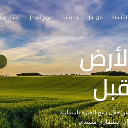
لرئيسية
من نحن
خدماتنا
منهج العمل
مشاريعنا
لأرض
قبل
ن خلال دمج الخبرة الميدانية
أمان استثماري مستدام